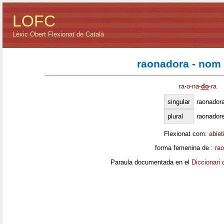
LOFC
Lèxic Obert Flexionat de Català
raonadora - nom
ra
·
o
·
na
·
do
·
ra
singular
raonador
plural
raonador
Flexionat com:
abiet
forma femenina de :
ra
Paraula documentada en el
Diccionari 