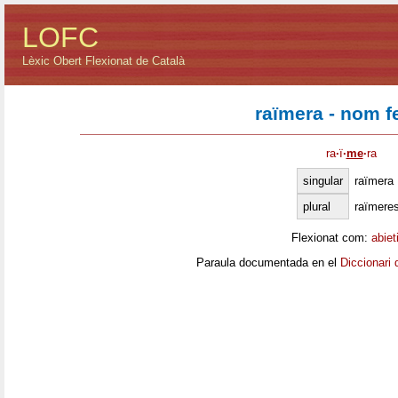
LOFC
Lèxic Obert Flexionat de Català
raïmera - nom 
ra
·
ï
·
me
·
ra
singular
raïmera
plural
raïmere
Flexionat com:
abiet
Paraula documentada en el
Diccionari 