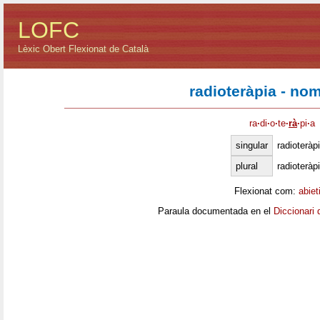
LOFC
Lèxic Obert Flexionat de Català
radioteràpia - no
ra
·
di
·
o
·
te
·
rà
·
pi
·
a
singular
radioteràp
plural
radioteràp
Flexionat com:
abiet
Paraula documentada en el
Diccionari 