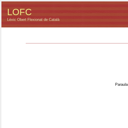
LOFC
Lèxic Obert Flexionat de Català
Paraula