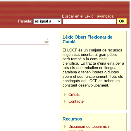
Buscar en el Lèxic
avançada
Paraula:
Lèxic Obert Flexionat de
Català
El LOCF és un conjunt de recursos
lingüístics orientat al gran públic,
però també a la comunitat
científica. Es tracta d’una eina per a
tots els que treballen en llengua
catalana o tenen interès o dubtes
sobre el seu funcionament. Tots els
continguts del LOCF es troben en
constant desenvolupament.
Crèdits
Contacte
Recursos
Diccionari de topònims i
gentilicis