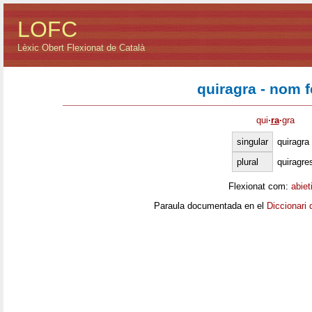
LOFC
Lèxic Obert Flexionat de Català
quiragra - nom 
qui
·
ra
·
gra
singular
quiragra
plural
quiragre
Flexionat com:
abiet
Paraula documentada en el
Diccionari 