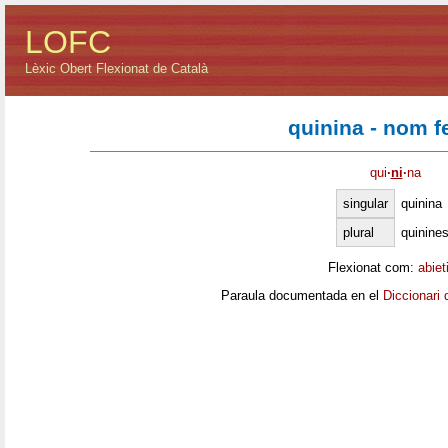
LOFC
Lèxic Obert Flexionat de Català
quinina - nom 
qui
·
ni
·
na
singular
quinina
plural
quinine
Flexionat com:
abiet
Paraula documentada en el
Diccionari 