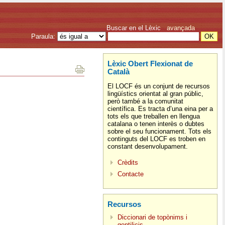
Buscar en el Lèxic
avançada
Paraula:
Lèxic Obert Flexionat de
Català
El LOCF és un conjunt de recursos
lingüístics orientat al gran públic,
però també a la comunitat
científica. Es tracta d’una eina per a
tots els que treballen en llengua
catalana o tenen interès o dubtes
sobre el seu funcionament. Tots els
continguts del LOCF es troben en
constant desenvolupament.
Crèdits
Contacte
Recursos
Diccionari de topònims i
gentilicis