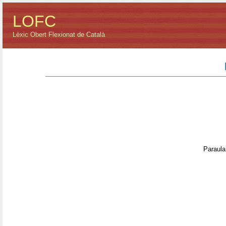
LOFC
Lèxic Obert Flexionat de Català
Paraula