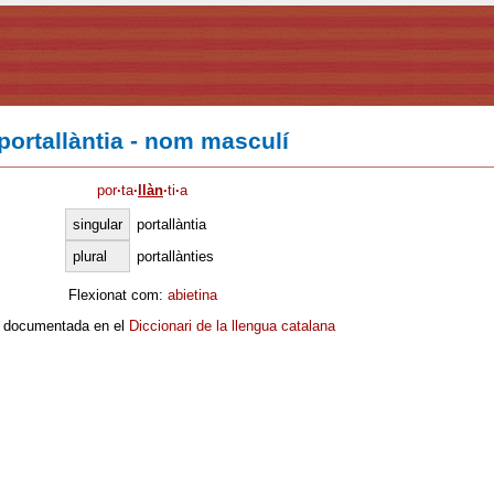
portallàntia - nom masculí
por
·
ta
·
llàn
·
ti
·
a
singular
portallàntia
plural
portallànties
Flexionat com:
abietina
 documentada en el
Diccionari de la llengua catalana