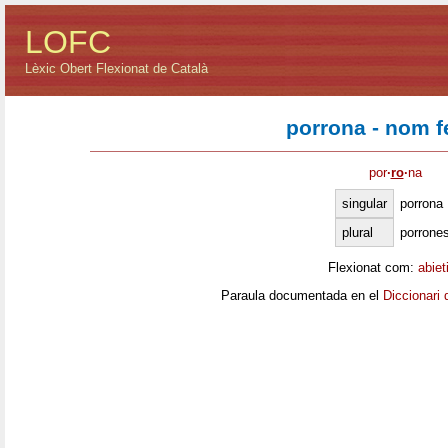
LOFC
Lèxic Obert Flexionat de Català
porrona - nom 
por
·
ro
·
na
singular
porrona
plural
porrone
Flexionat com:
abiet
Paraula documentada en el
Diccionari 