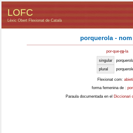
LOFC
Lèxic Obert Flexionat de Català
porquerola - nom
por
·
que
·
ro
·
la
singular
porquerol
plural
porquerol
Flexionat com:
abiet
forma femenina de :
por
Paraula documentada en el
Diccionari 