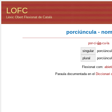
LOFC
Lèxic Obert Flexionat de Català
porciúncula - no
por
·
ci
·
ún
·
cu
·
la
singular
porciúncul
plural
porciúncu
Flexionat com:
abiet
Paraula documentada en el
Diccionari 