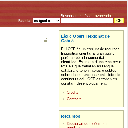
Buscar en el Lèxic
avançada
Paraula:
Lèxic Obert Flexionat de
Català
El LOCF és un conjunt de recursos
lingüístics orientat al gran públic,
però també a la comunitat
científica. Es tracta d’una eina per a
tots els que treballen en llengua
catalana o tenen interès o dubtes
sobre el seu funcionament. Tots els
continguts del LOCF es troben en
constant desenvolupament.
Crèdits
Contacte
Recursos
Diccionari de topònims i
gentilicis