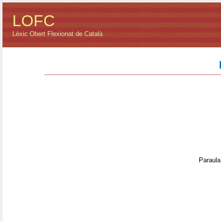
LOFC
Lèxic Obert Flexionat de Català
Paraula