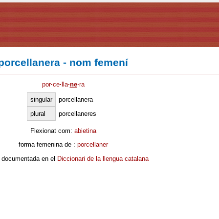
porcellanera - nom femení
por
·
ce
·
lla
·
ne
·
ra
singular
porcellanera
plural
porcellaneres
Flexionat com:
abietina
forma femenina de :
porcellaner
 documentada en el
Diccionari de la llengua catalana