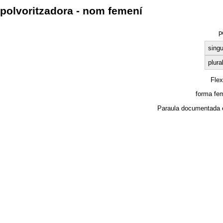
polvoritzadora - nom femení
p
singu
plura
Fle
forma fe
Paraula documentada 