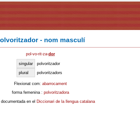
olvoritzador - nom masculí
pol
·
vo
·
rit
·
za
·
dor
singular
polvoritzador
plural
polvoritzadors
Flexionat com:
abarrocament
forma femenina :
polvoritzadora
 documentada en el
Diccionari de la llengua catalana