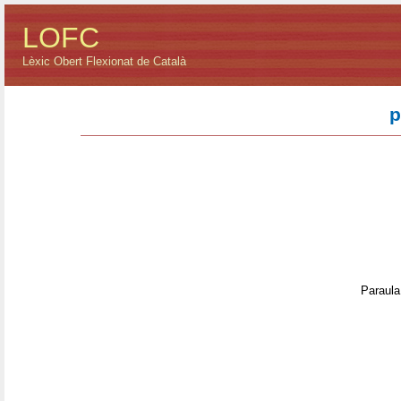
LOFC
Lèxic Obert Flexionat de Català
p
Paraula