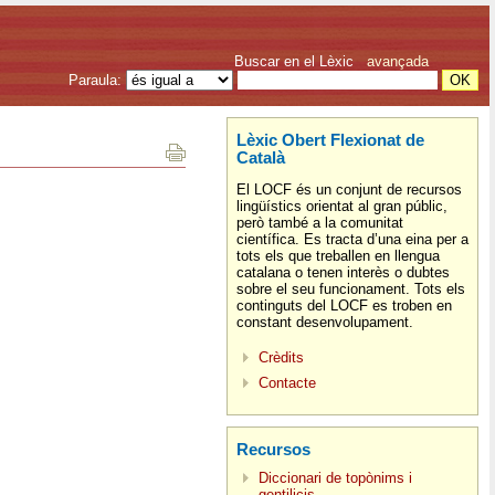
Buscar en el Lèxic
avançada
Paraula:
Lèxic Obert Flexionat de
Català
El LOCF és un conjunt de recursos
lingüístics orientat al gran públic,
però també a la comunitat
científica. Es tracta d’una eina per a
tots els que treballen en llengua
catalana o tenen interès o dubtes
sobre el seu funcionament. Tots els
continguts del LOCF es troben en
constant desenvolupament.
Crèdits
Contacte
Recursos
Diccionari de topònims i
gentilicis