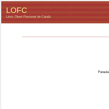
LOFC
Lèxic Obert Flexionat de Català
Paraula