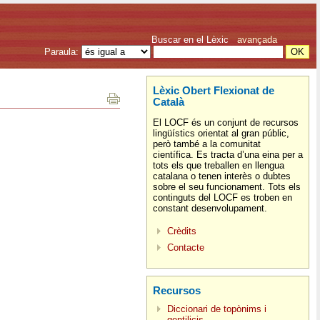
Buscar en el Lèxic
avançada
Paraula:
Lèxic Obert Flexionat de
Català
El LOCF és un conjunt de recursos
lingüístics orientat al gran públic,
però també a la comunitat
científica. Es tracta d’una eina per a
tots els que treballen en llengua
catalana o tenen interès o dubtes
sobre el seu funcionament. Tots els
continguts del LOCF es troben en
constant desenvolupament.
Crèdits
Contacte
Recursos
Diccionari de topònims i
gentilicis