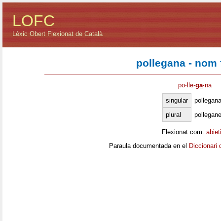
LOFC
Lèxic Obert Flexionat de Català
pollegana - nom
po
·
lle
·
ga
·
na
singular
pollegan
plural
pollegan
Flexionat com:
abiet
Paraula documentada en el
Diccionari 