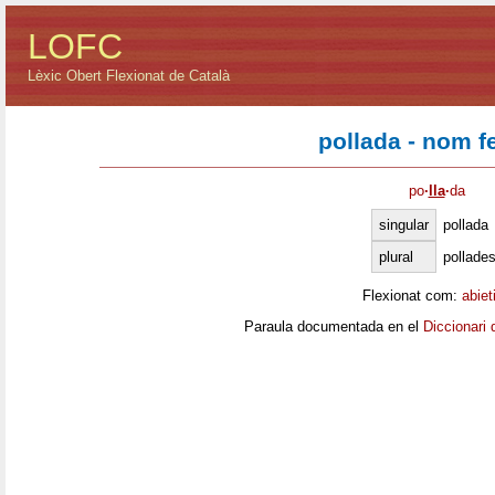
LOFC
Lèxic Obert Flexionat de Català
pollada - nom 
po
·
lla
·
da
singular
pollada
plural
pollade
Flexionat com:
abiet
Paraula documentada en el
Diccionari 