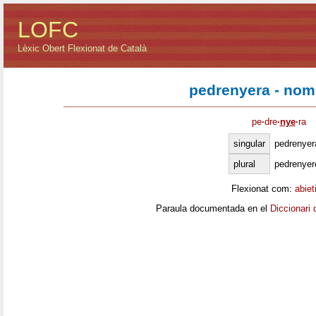
LOFC
Lèxic Obert Flexionat de Català
pedrenyera - nom
pe
·
dre
·
nye
·
ra
singular
pedrenyer
plural
pedrenyer
Flexionat com:
abiet
Paraula documentada en el
Diccionari 