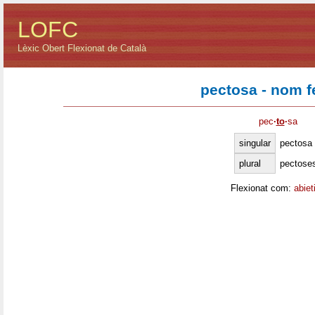
LOFC
Lèxic Obert Flexionat de Català
pectosa - nom 
pec
·
to
·
sa
singular
pectosa
plural
pectose
Flexionat com:
abiet