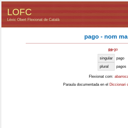
LOFC
Lèxic Obert Flexionat de Català
pago - nom ma
pa
·
go
singular
pago
plural
pagos
Flexionat com:
abarroc
Paraula documentada en el
Diccionari 