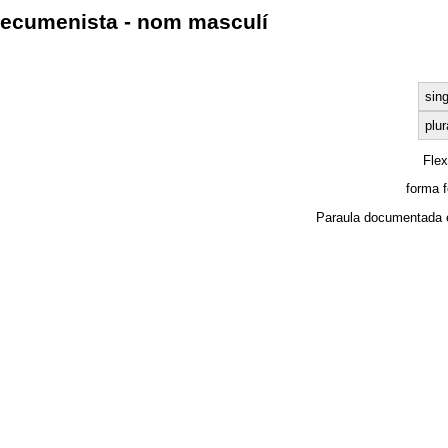
ecumenista - nom masculí
sing
plur
Fle
forma 
Paraula documentada 