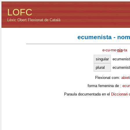
LOFC
Lèxic Obert Flexionat de Català
ecumenista - nom
e
·
cu
·
me
·
nis
·
ta
singular
ecumenist
plural
ecumenis
Flexionat com:
abiet
forma femenina de :
ecu
Paraula documentada en el
Diccionari 