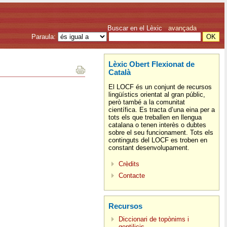
Buscar en el Lèxic
avançada
Paraula:
Lèxic Obert Flexionat de
Català
El LOCF és un conjunt de recursos
lingüístics orientat al gran públic,
però també a la comunitat
científica. Es tracta d’una eina per a
tots els que treballen en llengua
catalana o tenen interès o dubtes
sobre el seu funcionament. Tots els
continguts del LOCF es troben en
constant desenvolupament.
Crèdits
Contacte
Recursos
Diccionari de topònims i
gentilicis