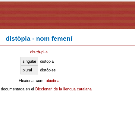
distòpia - nom femení
dis
·
tò
·
pi
·
a
singular
distòpia
plural
distòpies
Flexionat com:
abietina
 documentada en el
Diccionari de la llengua catalana