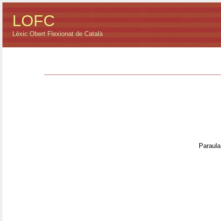
LOFC
Lèxic Obert Flexionat de Català
Paraula