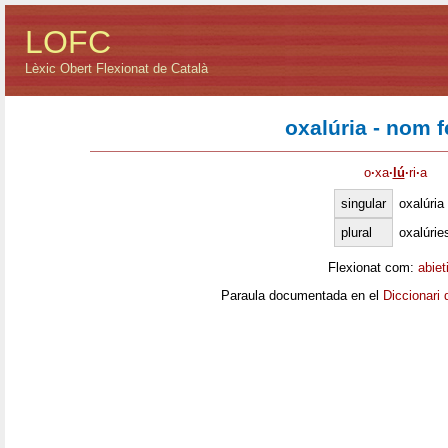
LOFC
Lèxic Obert Flexionat de Català
oxalúria - nom 
o
·
xa
·
lú
·
ri
·
a
singular
oxalúria
plural
oxalúrie
Flexionat com:
abiet
Paraula documentada en el
Diccionari 