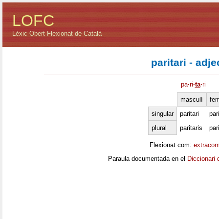
LOFC
Lèxic Obert Flexionat de Català
paritari - adje
pa
·
ri
·
ta
·
ri
masculí
fe
singular
paritari
par
plural
paritaris
par
Flexionat com:
extracom
Paraula documentada en el
Diccionari 