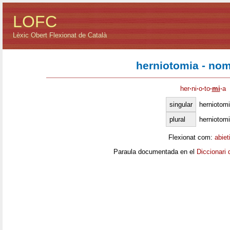
LOFC
Lèxic Obert Flexionat de Català
herniotomia - no
her
·
ni
·
o
·
to
·
mi
·
a
singular
herniotom
plural
herniotom
Flexionat com:
abiet
Paraula documentada en el
Diccionari 