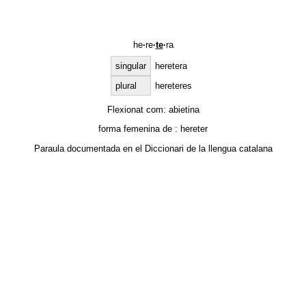
he
·
re
·
te
·
ra
singular
heretera
plural
hereteres
Flexionat com:
abietina
forma femenina de :
hereter
Paraula documentada en el
Diccionari de la llengua catalana