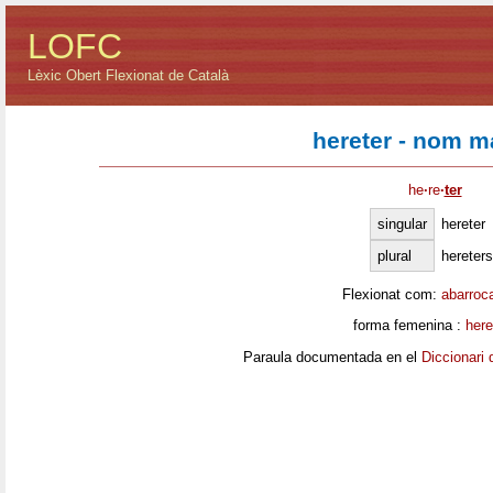
LOFC
Lèxic Obert Flexionat de Català
hereter - nom m
he
·
re
·
ter
singular
hereter
plural
hereters
Flexionat com:
abarroc
forma femenina :
here
Paraula documentada en el
Diccionari 