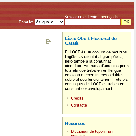
Buscar en el Lèxic
avançada
Paraula:
Lèxic Obert Flexionat de
Català
El LOCF és un conjunt de recursos
lingüístics orientat al gran públic,
però també a la comunitat
científica. Es tracta d’una eina per a
tots els que treballen en llengua
catalana o tenen interès o dubtes
sobre el seu funcionament. Tots els
continguts del LOCF es troben en
constant desenvolupament.
Crèdits
Contacte
Recursos
Diccionari de topònims i
gentilicis