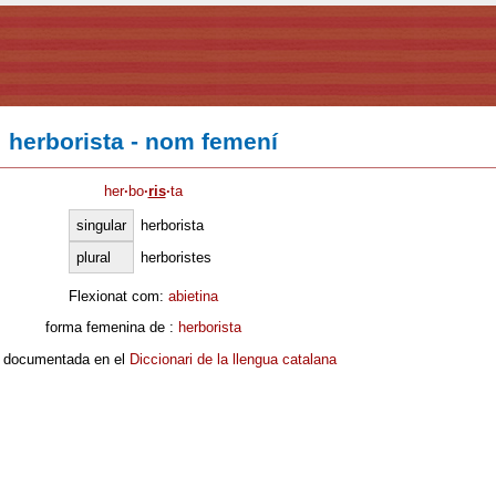
herborista - nom femení
her
·
bo
·
ris
·
ta
singular
herborista
plural
herboristes
Flexionat com:
abietina
forma femenina de :
herborista
 documentada en el
Diccionari de la llengua catalana