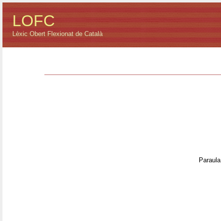
LOFC
Lèxic Obert Flexionat de Català
Paraula