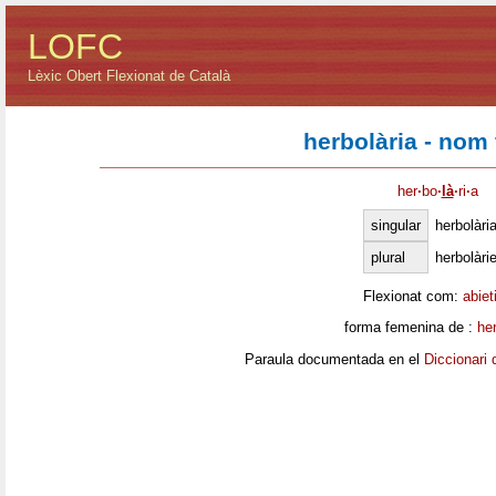
LOFC
Lèxic Obert Flexionat de Català
herbolària - nom
her
·
bo
·
là
·
ri
·
a
singular
herbolàri
plural
herbolàri
Flexionat com:
abiet
forma femenina de :
her
Paraula documentada en el
Diccionari 