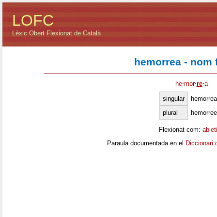
LOFC
Lèxic Obert Flexionat de Català
hemorrea - nom 
he
·
mor
·
re
·
a
singular
hemorrea
plural
hemorre
Flexionat com:
abiet
Paraula documentada en el
Diccionari 