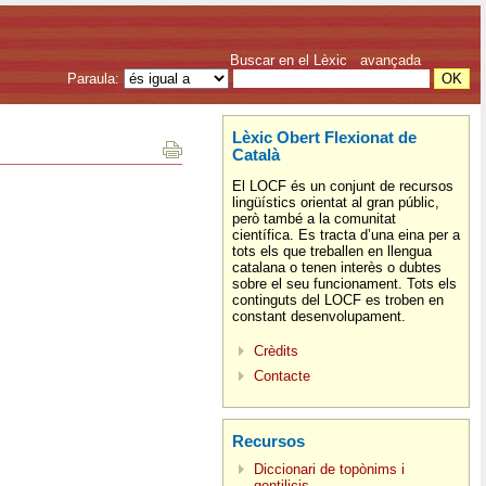
Buscar en el Lèxic
avançada
Paraula:
Lèxic Obert Flexionat de
Català
El LOCF és un conjunt de recursos
lingüístics orientat al gran públic,
però també a la comunitat
científica. Es tracta d’una eina per a
tots els que treballen en llengua
catalana o tenen interès o dubtes
sobre el seu funcionament. Tots els
continguts del LOCF es troben en
constant desenvolupament.
Crèdits
Contacte
Recursos
Diccionari de topònims i
gentilicis