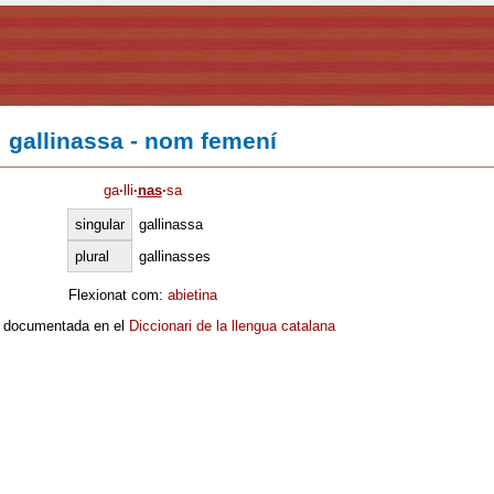
gallinassa - nom femení
ga
·
lli
·
nas
·
sa
singular
gallinassa
plural
gallinasses
Flexionat com:
abietina
 documentada en el
Diccionari de la llengua catalana