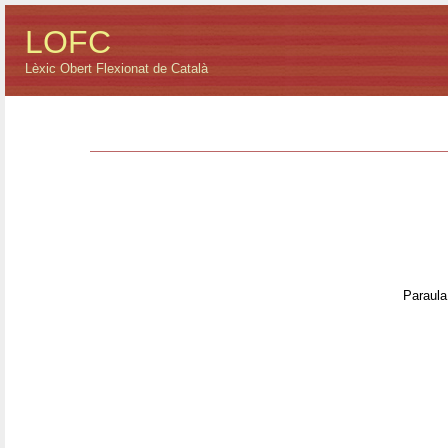
LOFC
Lèxic Obert Flexionat de Català
Paraula