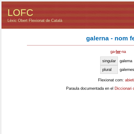
LOFC
Lèxic Obert Flexionat de Català
galerna - nom 
ga
·
ler
·
na
singular
galerna
plural
galerne
Flexionat com:
abiet
Paraula documentada en el
Diccionari 