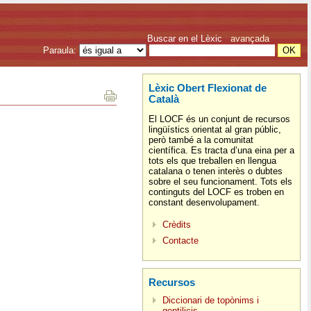
Buscar en el Lèxic
avançada
Paraula:
Lèxic Obert Flexionat de
Català
El LOCF és un conjunt de recursos
lingüístics orientat al gran públic,
però també a la comunitat
científica. Es tracta d’una eina per a
tots els que treballen en llengua
catalana o tenen interès o dubtes
sobre el seu funcionament. Tots els
continguts del LOCF es troben en
constant desenvolupament.
Crèdits
Contacte
Recursos
Diccionari de topònims i
gentilicis