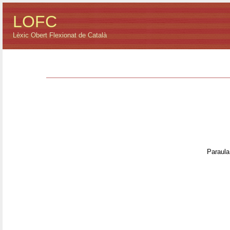
LOFC
Lèxic Obert Flexionat de Català
Paraula