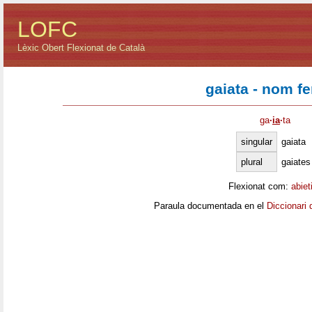
LOFC
Lèxic Obert Flexionat de Català
gaiata - nom f
ga
·
ia
·
ta
singular
gaiata
plural
gaiates
Flexionat com:
abiet
Paraula documentada en el
Diccionari 