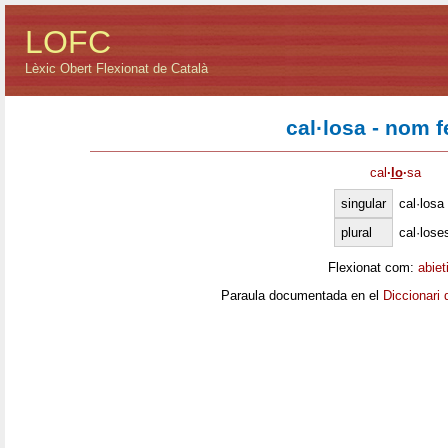
LOFC
Lèxic Obert Flexionat de Català
cal·losa - nom 
cal
·
lo
·
sa
singular
cal·losa
plural
cal·lose
Flexionat com:
abiet
Paraula documentada en el
Diccionari 