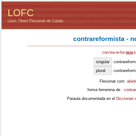
LOFC
Lèxic Obert Flexionat de Català
contrareformista - 
con
·
tra
·
re
·
for
·
mis
·
t
singular
contrareform
plural
contrareform
Flexionat com:
abiet
forma femenina de :
contra
Paraula documentada en el
Diccionari 