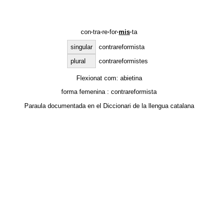
con
·
tra
·
re
·
for
·
mis
·
ta
singular
contrareformista
plural
contrareformistes
Flexionat com:
abietina
forma femenina :
contrareformista
Paraula documentada en el
Diccionari de la llengua catalana