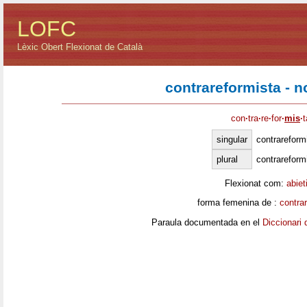
LOFC
Lèxic Obert Flexionat de Català
contrareformista - 
con
·
tra
·
re
·
for
·
mis
·
t
singular
contrareform
plural
contrareform
Flexionat com:
abiet
forma femenina de :
contra
Paraula documentada en el
Diccionari 