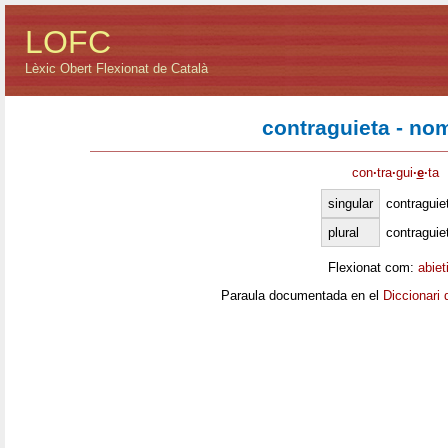
LOFC
Lèxic Obert Flexionat de Català
contraguieta - no
con
·
tra
·
gui
·
e
·
ta
singular
contraguie
plural
contraguie
Flexionat com:
abiet
Paraula documentada en el
Diccionari 