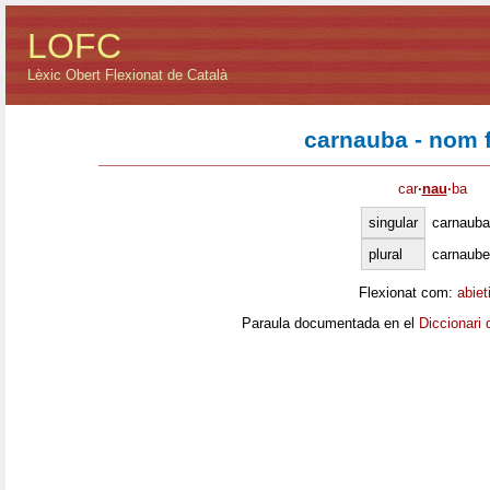
LOFC
Lèxic Obert Flexionat de Català
carnauba - nom 
car
·
nau
·
ba
singular
carnauba
plural
carnaube
Flexionat com:
abiet
Paraula documentada en el
Diccionari 