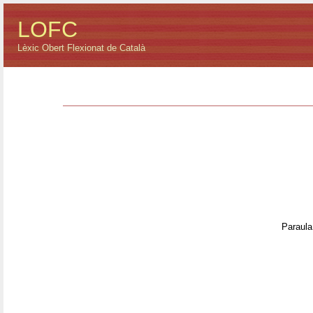
LOFC
Lèxic Obert Flexionat de Català
Paraula