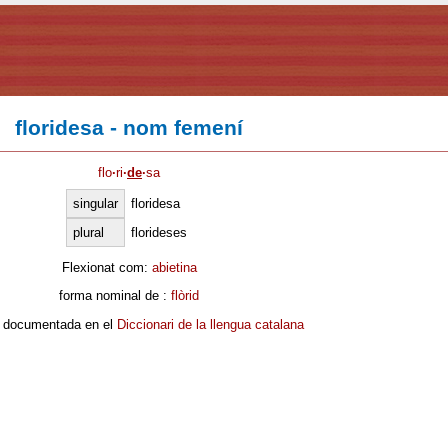
floridesa - nom femení
flo
·
ri
·
de
·
sa
singular
floridesa
plural
florideses
Flexionat com:
abietina
forma nominal de :
flòrid
 documentada en el
Diccionari de la llengua catalana