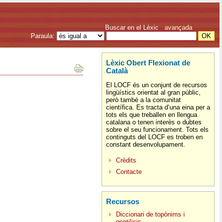
Buscar en el Lèxic
avançada
Paraula:
Lèxic Obert Flexionat de
Català
El LOCF és un conjunt de recursos
lingüístics orientat al gran públic,
però també a la comunitat
científica. Es tracta d’una eina per a
tots els que treballen en llengua
catalana o tenen interès o dubtes
sobre el seu funcionament. Tots els
continguts del LOCF es troben en
constant desenvolupament.
Crèdits
Contacte
Recursos
Diccionari de topònims i
gentilicis