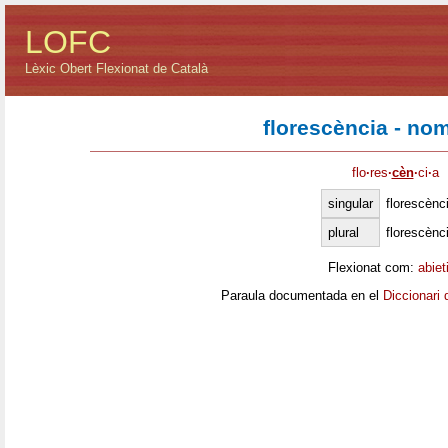
LOFC
Lèxic Obert Flexionat de Català
florescència - no
flo
·
res
·
cèn
·
ci
·
a
singular
florescènc
plural
florescènc
Flexionat com:
abiet
Paraula documentada en el
Diccionari 