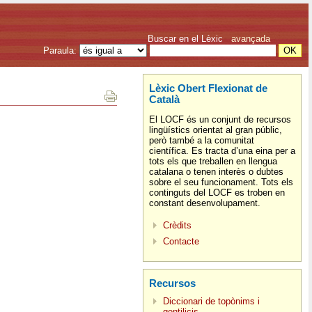
Buscar en el Lèxic
avançada
Paraula:
Lèxic Obert Flexionat de
Català
El LOCF és un conjunt de recursos
lingüístics orientat al gran públic,
però també a la comunitat
científica. Es tracta d’una eina per a
tots els que treballen en llengua
catalana o tenen interès o dubtes
sobre el seu funcionament. Tots els
continguts del LOCF es troben en
constant desenvolupament.
Crèdits
Contacte
Recursos
Diccionari de topònims i
gentilicis