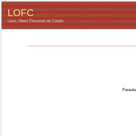
LOFC
Lèxic Obert Flexionat de Català
Paraula