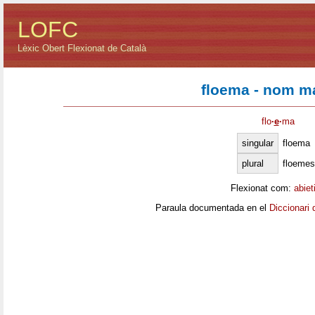
LOFC
Lèxic Obert Flexionat de Català
floema - nom m
flo
·
e
·
ma
singular
floema
plural
floemes
Flexionat com:
abiet
Paraula documentada en el
Diccionari 