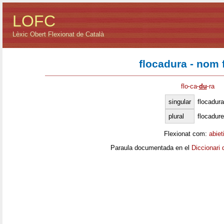
LOFC
Lèxic Obert Flexionat de Català
flocadura - nom
flo
·
ca
·
du
·
ra
singular
flocadura
plural
flocadur
Flexionat com:
abiet
Paraula documentada en el
Diccionari 