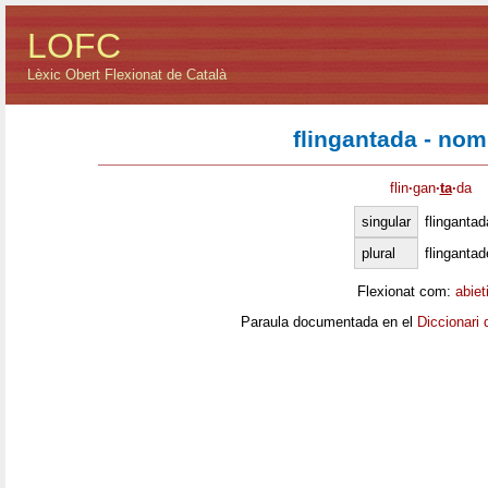
LOFC
Lèxic Obert Flexionat de Català
flingantada - nom
flin
·
gan
·
ta
·
da
singular
flingantad
plural
flingantad
Flexionat com:
abiet
Paraula documentada en el
Diccionari 