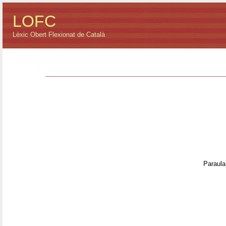
LOFC
Lèxic Obert Flexionat de Català
Paraula