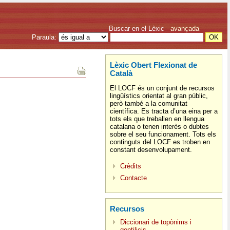
Buscar en el Lèxic
avançada
Paraula:
Lèxic Obert Flexionat de
Català
El LOCF és un conjunt de recursos
lingüístics orientat al gran públic,
però també a la comunitat
científica. Es tracta d’una eina per a
tots els que treballen en llengua
catalana o tenen interès o dubtes
sobre el seu funcionament. Tots els
continguts del LOCF es troben en
constant desenvolupament.
Crèdits
Contacte
Recursos
Diccionari de topònims i
gentilicis