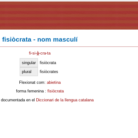
fisiòcrata - nom masculí
fi
·
si
·
ò
·
cra
·
ta
singular
fisiòcrata
plural
fisiòcrates
Flexionat com:
abietina
forma femenina :
fisiòcrata
 documentada en el
Diccionari de la llengua catalana