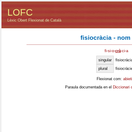
LOFC
Lèxic Obert Flexionat de Català
fisiocràcia - nom
fi
·
si
·
o
·
crà
·
ci
·
a
singular
fisiocràci
plural
fisiocràci
Flexionat com:
abiet
Paraula documentada en el
Diccionari 