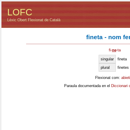
LOFC
Lèxic Obert Flexionat de Català
fineta - nom f
fi
·
ne
·
ta
singular
fineta
plural
finetes
Flexionat com:
abiet
Paraula documentada en el
Diccionari 