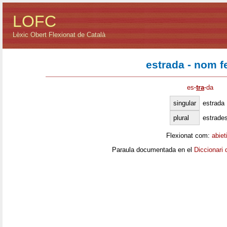
LOFC
Lèxic Obert Flexionat de Català
estrada - nom 
es
·
tra
·
da
singular
estrada
plural
estrade
Flexionat com:
abiet
Paraula documentada en el
Diccionari 